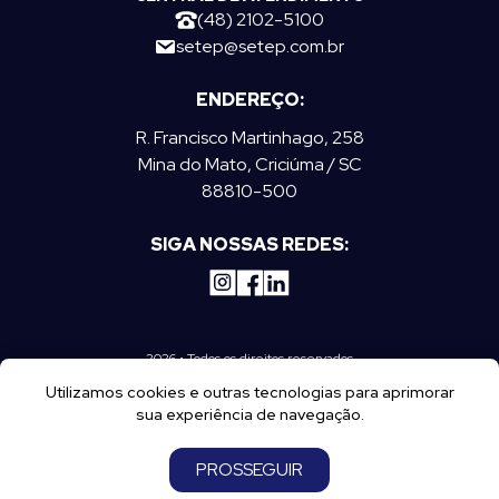
(48) 2102-5100
setep@setep.com.br
ENDEREÇO:
R. Francisco Martinhago, 258
Mina do Mato, Criciúma / SC
88810-500
SIGA NOSSAS REDES:
2026 • Todos os direitos reservados
Utilizamos cookies e outras tecnologias para aprimorar
sua experiência de navegação.
PROSSEGUIR